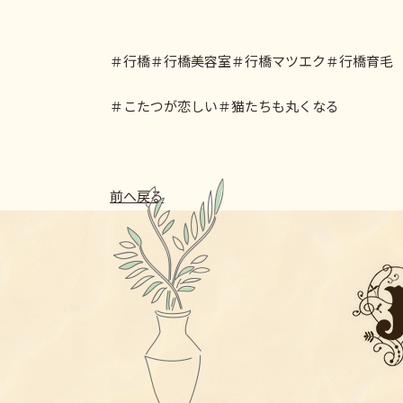
＃行橋＃行橋美容室＃行橋マツエク＃行橋育毛
＃こたつが恋しい＃猫たちも丸くなる
前へ戻る